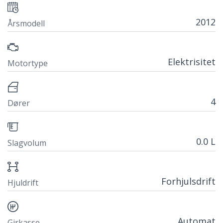
2012
Årsmodell
Elektrisitet
Motortype
4
Dører
0.0 L
Slagvolum
Forhjulsdrift
Hjuldrift
Automat
Girkasse