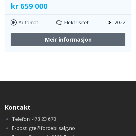
kr 659 000
Automat
Elektrisitet
2022
Meir informasjon
Kontakt
Telefon: 478 23 670
E-post: gte@fordebilsalg.no